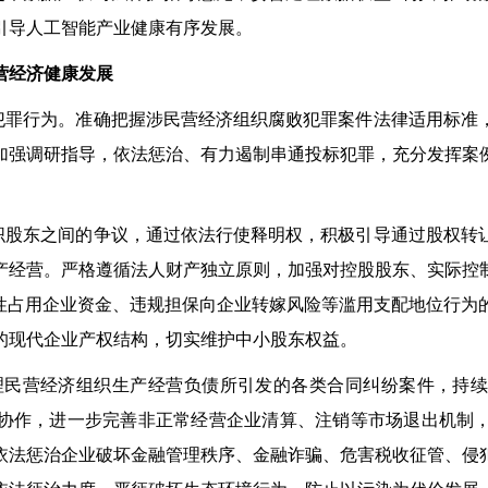
引导人工智能产业健康有序发展。
营经济健康发展
罪行为。准确把握涉民营经济组织腐败犯罪案件法律适用标准
加强调研指导，依法惩治、有力遏制串通投标犯罪，充分发挥案
股东之间的争议，通过依法行使释明权，积极引导通过股权转
产经营。严格遵循法人财产独立原则，加强对控股股东、实际控
营性占用企业资金、违规担保向企业转嫁风险等滥用支配地位行为
的现代企业产权结构，切实维护中小股东权益。
理民营经济组织生产经营负债所引发的各类合同纠纷案件，持续
协作，进一步完善非正常经营企业清算、注销等市场退出机制
依法惩治企业破坏金融管理秩序、金融诈骗、危害税收征管、侵