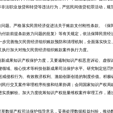
”等非法职业放贷和转贷等违法行为，严惩民间借贷犯罪活动，
问题。严格落实民营经济促进法关于账款支付刚性条款、《保
为付款前提条款效力问题的批复》等有关规定，依法保障民营经
一步完善拖欠民营经济组织账款预防和清理机制，全面落实快立、
叉执行加大对拖欠民营经济组织账款案件执行力度。
新成果知识产权保护力度，又要遏制知识产权恶意诉讼、虚假
键领域、核心技术等科技创新成果司法保护水平。研究制定惩罚
惩戒侵权行为、有效救济权利、激励创新创造的制度价值。积极破
利民行交叉案件审理程序衔接和结果协调；会同国家知识产权局
进实质解纷。加大力度统筹知识产权批量维权案件审理工作，通
草数据产权司法保护指导意见，妥善处理数据权益纠纷，推动