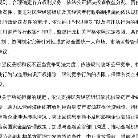
规则，合理确定各方权利义务，依法公正解决投资收益分配、责
政案件，促进对民营经济组织及其经营者行政强制措施的依法规
织行政处罚案件的审理，依法纠正“小过重罚”以及与违法行为的
征用财产等行政案件审理，监督行政机关严格依照法定权限、条
作机制，协同制定完善针对性强的涉全国统一大市场、市场监督
争议。
强反垄断和反不正当竞争司法力度，依法规制破坏公平竞争、
使行为与滥用知识产权排除、限制竞争行为的界限，保障各类企
设。
关于功能担保的规定，依法支持民营经济组织依托供应链产业
期，助力民营经济组织有效利用自身资产资源获得信贷融资。持
更新企业涉诉涉执情况，防止因信息更新不及时影响企业获得正
落实国家金融管理政策，加强与金融监管部门沟通，推动金融机
规范金融机构单方面增加发放贷款条件、中止发放贷款、提前收