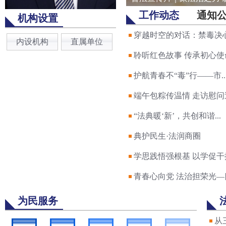
工作动态
通知
机构设置
穿越时空的对话：禁毒决心.
内设机构
直属单位
聆听红色故事 传承初心使命.
护航青春不“毒”行——市..
端午包粽传温情 走访慰问送.
“法典暖‘新’，共创和谐...
典护民生·法润商圈
学思践悟强根基 以学促干提.
青春心向党 法治担荣光—四.
为民服务
从