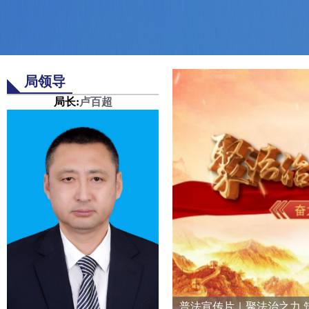
局领导
局长:
卢百超
【民法典宣传月】法治巡演进