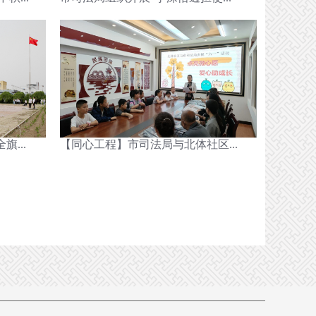
...
【同心工程】市司法局与北体社区...