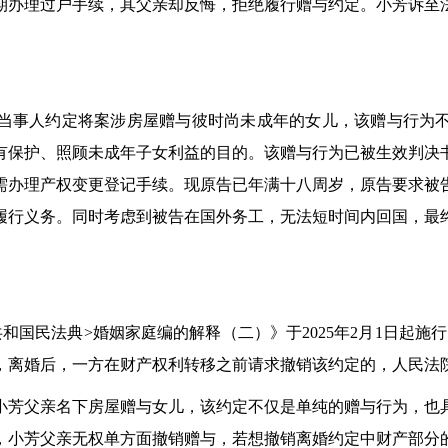
期办理过户手续，其父亲却反悔，拒绝履行赠与约定。小芳诉至
事人约定将案涉房屋赠与彼时尚未成年的女儿，该赠与行为不
有保护、照顾未成年子女利益的目的。该赠与行为已被生效判决
需办理产权变更登记手续。现原告已年满十八周岁，原告要求被
履行义务。同时考虑到被告在国外务工，无法短时间内回国，最
民法典>婚姻家庭编的解释（二）》于2025年2月1日起施
，离婚后，一方在财产权利转移之前请求撤销该约定的，人民法
芳父亲名下房屋赠与女儿，该约定不仅是单纯的赠与行为，也具
，小芳父亲无权单方面撤销赠与，若想撤销离婚约定中财产部分