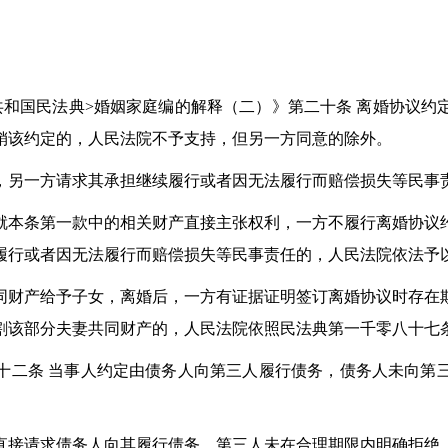
国民法典>婚姻家庭编的解释（二）》第二十条 离婚协议约
销该约定的，人民法院不予支持，但另一方同意的除外。
另一方请求其承担继续履行或者因无法履行而赔偿损失等民事
本条第一款中的相关财产直接主张权利，一方不履行离婚协议约
履行或者因无法履行而赔偿损失等民事责任的，人民法院依法予
财产给予子女，离婚后，一方有证据证明签订离婚协议时存在欺
割该部分夫妻共同财产的，人民法院依照民法典第一千零八十七
二条 当事人约定由债务人向第三人履行债务，债务人未向第三
接请求债务人向其履行债务，第三人未在合理期限内明确拒绝，