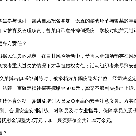
生参与设计，曾某自愿报名参加，设置的游戏环节与曾某的年龄
相应教育及管理职责，曾某自己意外摔倒受伤，学校对此并无过
定各方责任？
据民法典的规定，在自甘风险活动中，受害人明知活动存在风险
意或者重大过失的情况下才承担侵权责任；活动组织者未尽到安
义某搏击俱乐部训练时，被搭档方某踢伤隐私部位，经司法鉴定
。法院一审确定精神损害抚慰金5000元，龚某不服判决提出上诉
技体育运动，参训及培训人员应负更高的安全注意义务。方某在
划、合理安全安排训练、对学员及时专业指导、保障学员免受伤
害抚慰金调整为2万元，加上残疾赔偿金共计20万余元。
权？