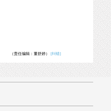
（责任编辑：董舒婷）
[纠错]